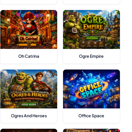
Oh Catrina
Ogre Empire
Ogres And Heroes
Office Space