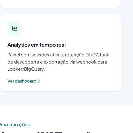
Analytics em tempo real
Painel com sessões ativas, retenção D1/D7, funil
de descoberta e exportação via webhook para
Looker/BigQuery.
Ver dashboard
INTEGRAÇÕES