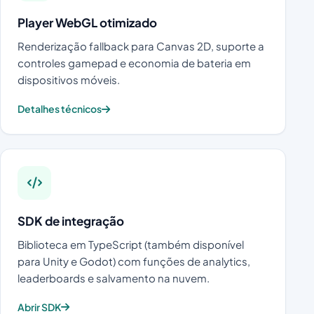
Player WebGL otimizado
Renderização fallback para Canvas 2D, suporte a
controles gamepad e economia de bateria em
dispositivos móveis.
Detalhes técnicos
SDK de integração
Biblioteca em TypeScript (também disponível
para Unity e Godot) com funções de analytics,
leaderboards e salvamento na nuvem.
Abrir SDK