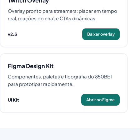
Twitch Overlay
Overlay pronto para streamers: placar em tempo
real, reações do chat e CTAs dinâmicas.
v2.3
Baixar overlay
Figma Design Kit
Componentes, paletas e tipografia do 850BET
para prototipar rapidamente.
UI Kit
Abrir no Figma