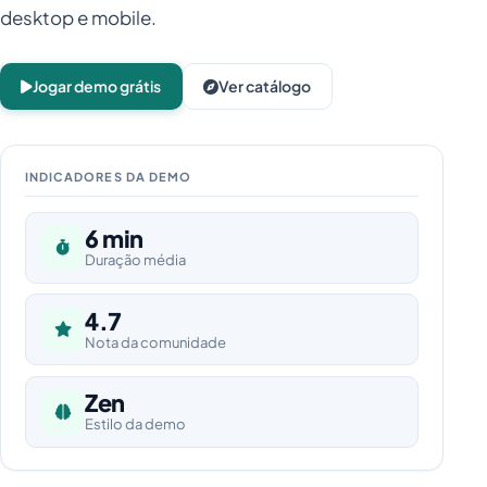
desktop e mobile.
Jogar demo grátis
Ver catálogo
INDICADORES DA DEMO
6 min
Duração média
4.7
Nota da comunidade
Zen
Estilo da demo