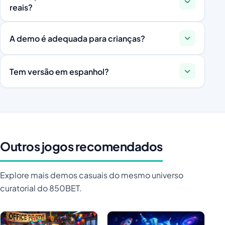
reais?
explicação contextual no menu.
Sim, apenas na versão com conta 850BET. Sem
A demo é adequada para crianças?
conta, você usa apenas as ilustrações pré-
carregadas.
Totalmente. Não há elementos assustadores — o
Tem versão em espanhol?
tom é celebratório, educativo e colorido.
Sim. Troque em «Configurações > Idioma» entre
português, espanhol, inglês e português europeu.
Outros jogos recomendados
Explore mais demos casuais do mesmo universo
curatorial do 850BET.