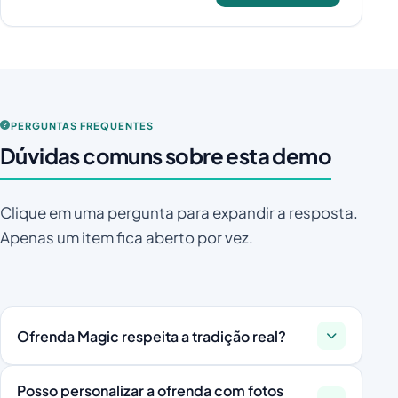
PERGUNTAS FREQUENTES
Dúvidas comuns sobre esta demo
Clique em uma pergunta para expandir a resposta.
Apenas um item fica aberto por vez.
Ofrenda Magic respeita a tradição real?
Sim. O jogo foi desenvolvido em parceria com
Posso personalizar a ofrenda com fotos
consultores culturais e cada item carrega